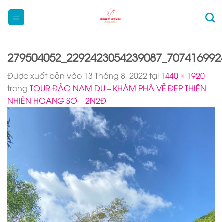
Bỏ
qua
nội
dung
279504052_2292423054239087_707416992
Được xuất bản vào
13 Tháng 8, 2022
tại
1440 × 1920
trong
TOUR ĐẢO NAM DU – KHÁM PHÁ VẺ ĐẸP THIÊN
NHIÊN HOANG SƠ – 2N2Đ