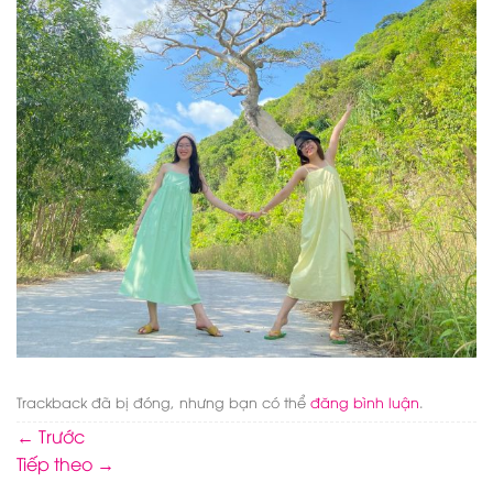
Trackback đã bị đóng, nhưng bạn có thể
đăng bình luận
.
←
Trước
Tiếp theo
→