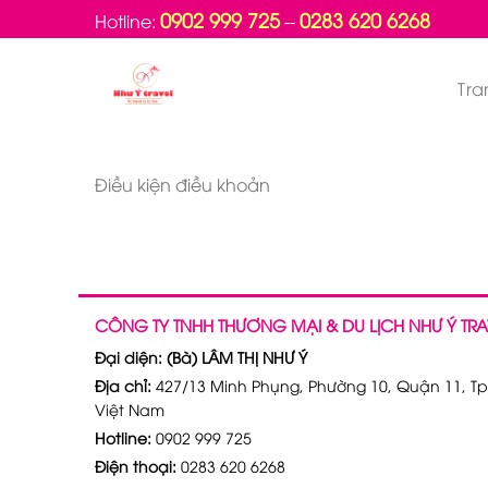
Bỏ
0902 999 725
0283 620 6268
Hotline:
--
qua
nội
Tra
dung
Điều kiện điều khoản
CÔNG TY TNHH THƯƠNG MẠI & DU LỊCH NHƯ Ý TRA
Đại diện: (Bà) LÂM THỊ NHƯ Ý
Địa chỉ:
427/13 Minh Phụng, Phường 10, Quận 11, Tp
Việt Nam
Hotline:
0902 999 725
Điện thoại:
0283 620 6268