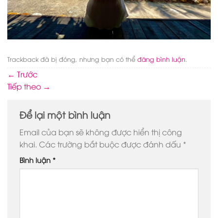
Trackback đã bị đóng, nhưng bạn có thể
đăng bình luận
.
←
Trước
Tiếp theo
→
Để lại một bình luận
Email của bạn sẽ không được hiển thị công
khai.
Các trường bắt buộc được đánh dấu
*
Bình luận
*