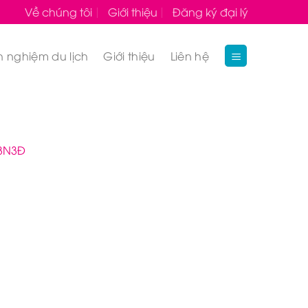
Về chúng tôi
Giới thiệu
Đăng ký đại lý
h nghiệm du lịch
Giới thiệu
Liên hệ
 3N3Đ