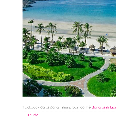
Trackback đã bị đóng, nhưng bạn có thể
đăng bình luậ
←
Trước