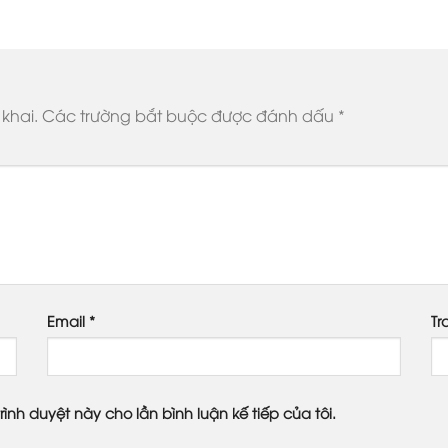
khai.
Các trường bắt buộc được đánh dấu
*
Email
*
Tr
rình duyệt này cho lần bình luận kế tiếp của tôi.