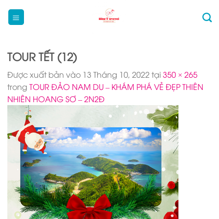
Bỏ
qua
nội
dung
TOUR TẾT (12)
Được xuất bản vào
13 Tháng 10, 2022
tại
350 × 265
trong
TOUR ĐẢO NAM DU – KHÁM PHÁ VẺ ĐẸP THIÊN
NHIÊN HOANG SƠ – 2N2Đ