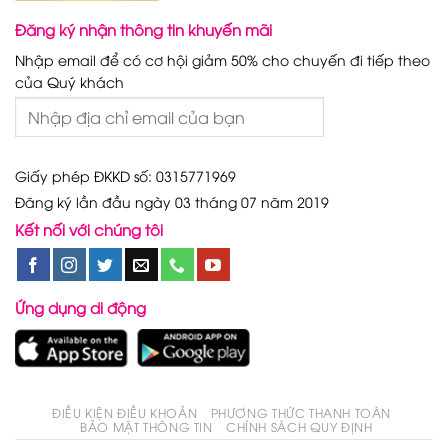
Đăng ký nhận thông tin khuyến mãi
Nhập email để có cơ hội giảm 50% cho chuyến đi tiếp theo
của Quý khách
Giấy phép ĐKKD số: 0315771969
Đăng ký lần đầu ngày 03 tháng 07 năm 2019
Kết nối với chúng tôi
Ứng dụng di động
ĐIỀU KIỆN ĐIỀU KHOẢN
PHƯƠNG THỨC THANH TOÁN
BẢO MẬT THÔNG TIN
CHÍNH SÁCH QUY ĐỊNH