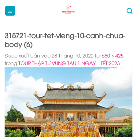
Bỏ
qua
nội
dung
315721-tour-tet-vieng-10-canh-chua-
body (6)
Được xuất bản vào
28 Tháng 10, 2022
tại
650 × 425
trong
TOUR THẬP TỰ VŨNG TÀU 1 NGÀY – TẾT 2023