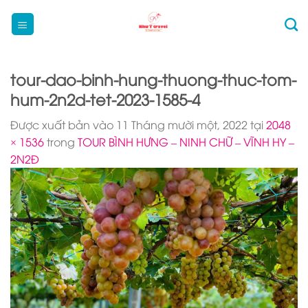
Bỏ
qua
nội
dung
tour-dao-binh-hung-thuong-thuc-tom-
hum-2n2d-tet-2023-1585-4
Được xuất bản vào
11 Tháng mười một, 2022
tại
2048
× 1536
trong
TOUR BÌNH HƯNG – NINH CHỮ – VĨNH HY –
2N2Đ