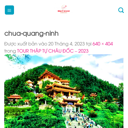
Bỏ
qua
nội
dung
chua-quang-ninh
Được xuất bản vào
20 Tháng 4, 2023
tại
640 × 404
trong
TOUR THẬP TỰ CHÂU ĐỐC – 2023