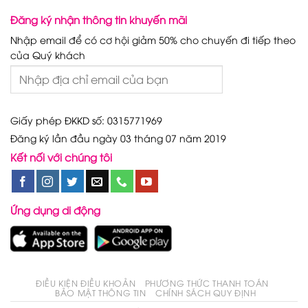
Đăng ký nhận thông tin khuyến mãi
Nhập email để có cơ hội giảm 50% cho chuyến đi tiếp theo
của Quý khách
Giấy phép ĐKKD số: 0315771969
Đăng ký lần đầu ngày 03 tháng 07 năm 2019
Kết nối với chúng tôi
Ứng dụng di động
ĐIỀU KIỆN ĐIỀU KHOẢN
PHƯƠNG THỨC THANH TOÁN
BẢO MẬT THÔNG TIN
CHÍNH SÁCH QUY ĐỊNH