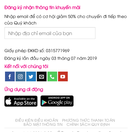
Đăng ký nhận thông tin khuyến mãi
Nhập email để có cơ hội giảm 50% cho chuyến đi tiếp theo
của Quý khách
Giấy phép ĐKKD số: 0315771969
Đăng ký lần đầu ngày 03 tháng 07 năm 2019
Kết nối với chúng tôi
Ứng dụng di động
ĐIỀU KIỆN ĐIỀU KHOẢN
PHƯƠNG THỨC THANH TOÁN
BẢO MẬT THÔNG TIN
CHÍNH SÁCH QUY ĐỊNH