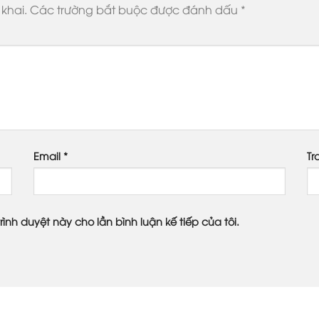
khai.
Các trường bắt buộc được đánh dấu
*
Email
*
Tr
rình duyệt này cho lần bình luận kế tiếp của tôi.