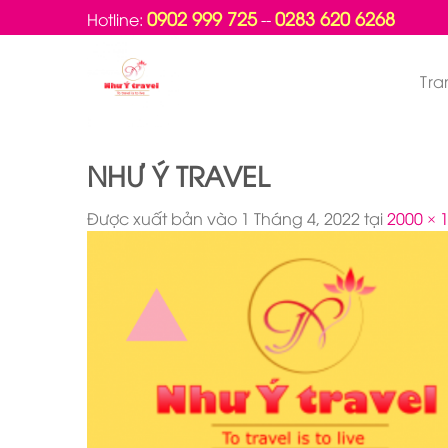
Bỏ
0902 999 725
0283 620 6268
Hotline:
--
qua
nội
Tra
dung
NHƯ Ý TRAVEL
Được xuất bản vào
1 Tháng 4, 2022
tại
2000 × 