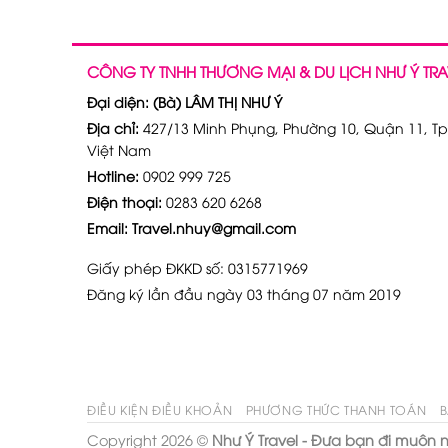
CÔNG TY TNHH THƯƠNG MẠI & DU LỊCH NHƯ Ý TRA
Đại diện: (Bà) LÂM THỊ NHƯ Ý
Địa chỉ:
427/13 Minh Phụng, Phường 10, Quận 11, Tp
Việt Nam
Hotline:
0902 999 725
Điện thoại:
0283 620 6268
Email: Travel.nhuy@gmail.com
Giấy phép ĐKKD số: 0315771969
Đăng ký lần đầu ngày 03 tháng 07 năm 2019
ĐIỀU KIỆN ĐIỀU KHOẢN
PHƯƠNG THỨC THANH TOÁN
B
Copyright 2026 ©
Như Ý Travel - Đưa bạn đi muôn n