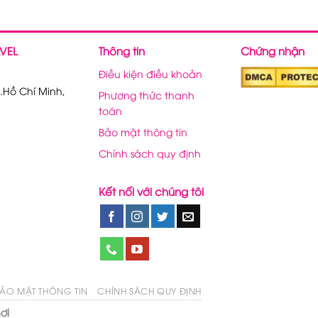
VEL
Thông tin
Chứng nhận
Điều kiện điều khoản
.Hồ Chí Minh,
Phương thức thanh
toán
Bảo mật thông tin
Chính sách quy định
Kết nối với chúng tôi
ẢO MẬT THÔNG TIN
CHÍNH SÁCH QUY ĐỊNH
ơi