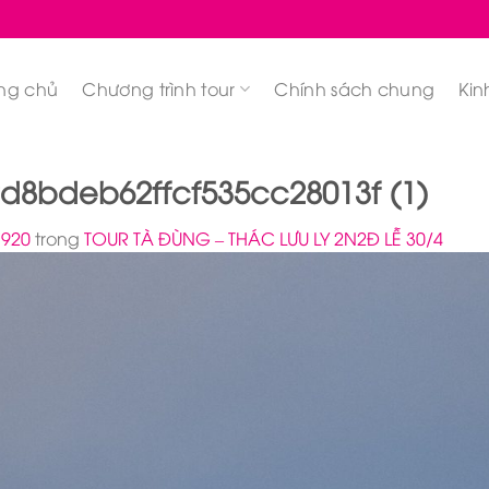
ng chủ
Chương trình tour
Chính sách chung
Kin
d8bdeb62ffcf535cc28013f (1)
1920
trong
TOUR TÀ ĐÙNG – THÁC LƯU LY 2N2Đ LỄ 30/4