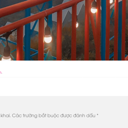
n
.
khai.
Các trường bắt buộc được đánh dấu
*