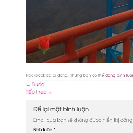
Trackback đã bị đóng, nhưng bạn có thể
đăng bình luậ
←
Trước
Tiếp theo
→
Để lại một bình luận
Email của bạn sẽ không được hiển thị công 
Bình luận
*