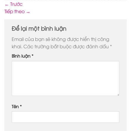
←
Trước
Tiếp theo
→
Để lại một bình luận
Email của bạn sẽ không được hiển thị công
khai.
Các trường bắt buộc được đánh dấu
*
Bình luận
*
Tên
*