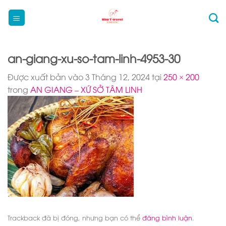
Bỏ
qua
nội
dung
an-giang-xu-so-tam-linh-4953-30
Được xuất bản vào
3 Tháng 12, 2024
tại
250 × 200
trong
AN GIANG – XỨ SỞ TÂM LINH
Trackback đã bị đóng, nhưng bạn có thể
đăng bình luận
.