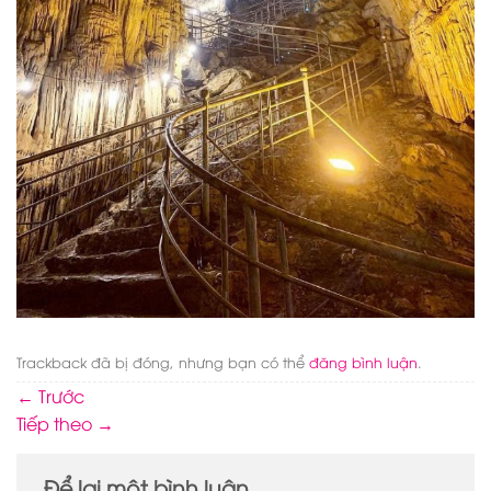
Trackback đã bị đóng, nhưng bạn có thể
đăng bình luận
.
←
Trước
Tiếp theo
→
Để lại một bình luận