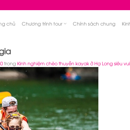
ng chủ
Chương trình tour
Chính sách chung
Kin
gia
60
trong
Kinh nghiệm chèo thuyền kayak ở Hạ Long siêu vui