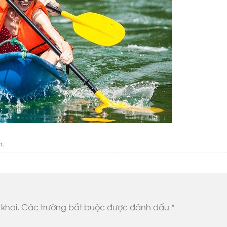
n
.
khai.
Các trường bắt buộc được đánh dấu
*