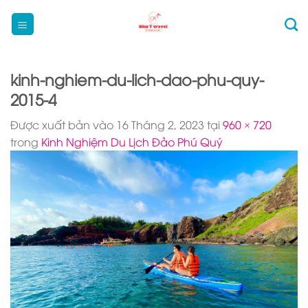
Bỏ
qua
nội
dung
kinh-nghiem-du-lich-dao-phu-quy-
2015-4
Được xuất bản vào
16 Tháng 2, 2023
tại
960 × 720
trong
Kinh Nghiệm Du Lịch Đảo Phú Quý