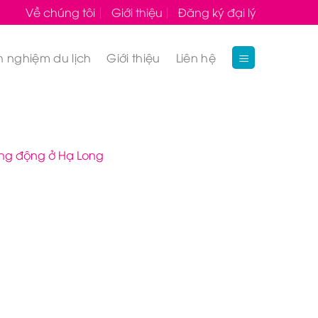
Về chúng tôi
Giới thiệu
Đăng ký đại lý
h nghiệm du lịch
Giới thiệu
Liên hệ
ang động ở Hạ Long