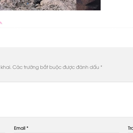
n
.
khai.
Các trường bắt buộc được đánh dấu
*
Email
*
Tr