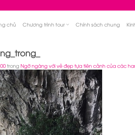
ng chủ
Chương trình tour
Chính sách chung
Kin
ng_trong_
700
trong
Ngỡ ngàng với vẻ đẹp tựa tiên cảnh của các h