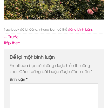
Trackback đã bị đóng, nhưng bạn có thể
đăng bình luận
.
←
Trước
Tiếp theo
→
Để lại một bình luận
Email của bạn sẽ không được hiển thị công
khai.
Các trường bắt buộc được đánh dấu
*
Bình luận
*