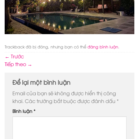
Trackback đã bị đóng, nhưng bạn có thể
đăng bình luận
.
←
Trước
Tiếp theo
→
Để lại một bình luận
Email của bạn sẽ không được hiển thị công
khai.
Các trường bắt buộc được đánh dấu
*
Bình luận
*