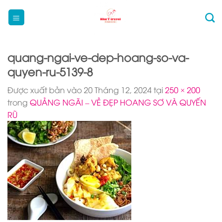
Bỏ
qua
nội
dung
quang-ngai-ve-dep-hoang-so-va-
quyen-ru-5139-8
Được xuất bản vào
20 Tháng 12, 2024
tại
250 × 200
trong
QUẢNG NGÃI – VẺ ĐẸP HOANG SƠ VÀ QUYẾN
RŨ