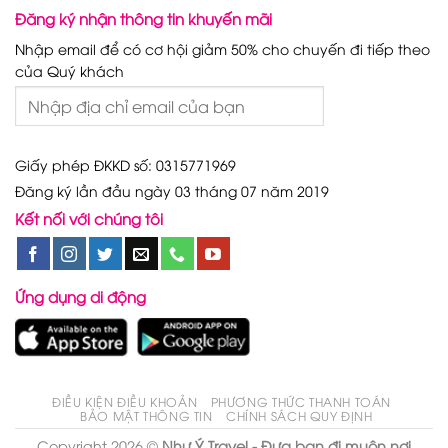
Đăng ký nhận thông tin khuyến mãi
Nhập email để có cơ hội giảm 50% cho chuyến đi tiếp theo
của Quý khách
Giấy phép ĐKKD số: 0315771969
Đăng ký lần đầu ngày 03 tháng 07 năm 2019
Kết nối với chúng tôi
Ứng dụng di động
ĐIỀU KIỆN ĐIỀU KHOẢN
PHƯƠNG THỨC THANH TOÁN
BẢO MẬT THÔNG TIN
CHÍNH SÁCH QUY ĐỊNH
Copyright 2026 ©
Như Ý Travel - Đưa bạn đi muôn nơi