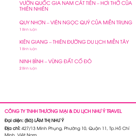
VƯỜN QUỐC GIA NAM CÁT TIÊN – HƠI THỞ CỦA
THIÊN NHIÊN
QUY NHƠN – VIÊN NGỌC QUÝ CỦA MIỀN TRUNG
1
Bình luận
KIÊN GIANG – THIÊN ĐƯỜNG DU LỊCH MIỀN TÂY
1
Bình luận
NINH BÌNH – VÙNG ĐẤT CỐ ĐÔ
2
Bình luận
CÔNG TY TNHH THƯƠNG MẠI & DU LỊCH NHƯ Ý TRAVEL
Đại diện: (Bà) LÂM THỊ NHƯ Ý
Địa chỉ:
427/13 Minh Phụng, Phường 10, Quận 11, Tp.Hồ Chí
Minh, Việt Nam