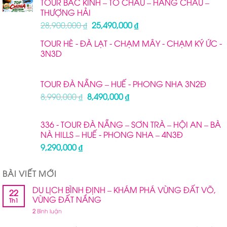
TOUR BẮC KINH – TÔ CHÂU – HÀNG CHÂU –
2,790,000 ₫.
là:
THƯỢNG HẢI
2,390,000 ₫.
Giá
Giá
28,900,000
₫
25,490,000
₫
gốc
hiện
TOUR HÈ - ĐÀ LẠT - CHẠM MÂY - CHẠM KÝ ỨC -
là:
tại
3N3D
28,900,000 ₫.
là:
25,490,000 ₫.
TOUR ĐÀ NẴNG – HUẾ - PHONG NHA 3N2Đ
Giá
Giá
8,990,000
₫
8,490,000
₫
gốc
hiện
là:
tại
336 - TOUR ĐÀ NẴNG – SƠN TRÀ – HỘI AN – BÀ
8,990,000 ₫.
là:
NÀ HILLS – HUẾ - PHONG NHA – 4N3Đ
8,490,000 ₫.
9,290,000
₫
BÀI VIẾT MỚI
DU LỊCH BÌNH ĐỊNH – KHÁM PHÁ VÙNG ĐẤT VÕ,
22
VÙNG ĐẤT NẮNG
Th1
2
Bình luận