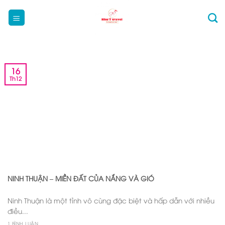
Bỏ
qua
nội
dung
16
Th12
NINH THUẬN – MIỀN ĐẤT CỦA NẮNG VÀ GIÓ
Ninh Thuận là một tỉnh vô cùng đặc biệt và hấp dẫn với nhiều
điều...
1 BÌNH LUẬN