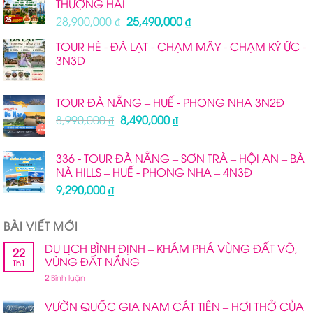
THƯỢNG HẢI
2,390,000 ₫.
Giá
Giá
28,900,000
₫
25,490,000
₫
gốc
hiện
TOUR HÈ - ĐÀ LẠT - CHẠM MÂY - CHẠM KÝ ỨC -
là:
tại
3N3D
28,900,000 ₫.
là:
25,490,000 ₫.
TOUR ĐÀ NẴNG – HUẾ - PHONG NHA 3N2Đ
Giá
Giá
8,990,000
₫
8,490,000
₫
gốc
hiện
là:
tại
336 - TOUR ĐÀ NẴNG – SƠN TRÀ – HỘI AN – BÀ
8,990,000 ₫.
là:
NÀ HILLS – HUẾ - PHONG NHA – 4N3Đ
8,490,000 ₫.
9,290,000
₫
BÀI VIẾT MỚI
DU LỊCH BÌNH ĐỊNH – KHÁM PHÁ VÙNG ĐẤT VÕ,
22
VÙNG ĐẤT NẮNG
Th1
2
Bình luận
VƯỜN QUỐC GIA NAM CÁT TIÊN – HƠI THỞ CỦA