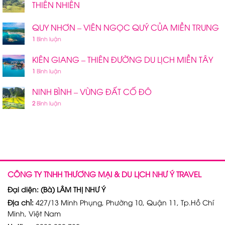
THIÊN NHIÊN
QUY NHƠN – VIÊN NGỌC QUÝ CỦA MIỀN TRUNG
1
Bình luận
KIÊN GIANG – THIÊN ĐƯỜNG DU LỊCH MIỀN TÂY
1
Bình luận
NINH BÌNH – VÙNG ĐẤT CỐ ĐÔ
2
Bình luận
CÔNG TY TNHH THƯƠNG MẠI & DU LỊCH NHƯ Ý TRAVEL
Đại diện: (Bà) LÂM THỊ NHƯ Ý
Địa chỉ:
427/13 Minh Phụng, Phường 10, Quận 11, Tp.Hồ Chí
Minh, Việt Nam