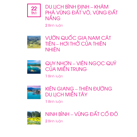
DU LỊCH BÌNH ĐỊNH – KHÁM
22
PHÁ VÙNG ĐẤT VÕ, VÙNG ĐẤT
Th1
NẮNG
2
Bình luận
VƯỜN QUỐC GIA NAM CÁT
TIÊN – HƠI THỞ CỦA THIÊN
NHIÊN
QUY NHƠN – VIÊN NGỌC QUÝ
CỦA MIỀN TRUNG
1
Bình luận
KIÊN GIANG – THIÊN ĐƯỜNG
DU LỊCH MIỀN TÂY
1
Bình luận
NINH BÌNH – VÙNG ĐẤT CỐ ĐÔ
2
Bình luận