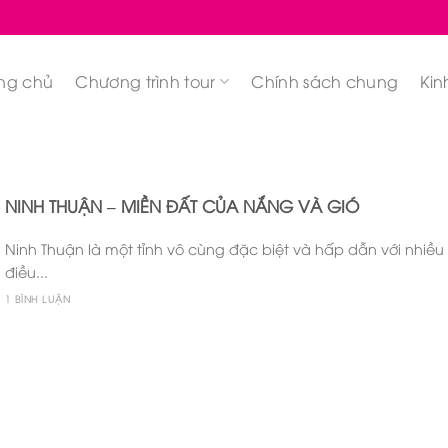
ng chủ
Chương trình tour
Chính sách chung
Kin
NINH THUẬN – MIỀN ĐẤT CỦA NẮNG VÀ GIÓ
Ninh Thuận là một tỉnh vô cùng đặc biệt và hấp dẫn với nhiều
điều...
1 BÌNH LUẬN