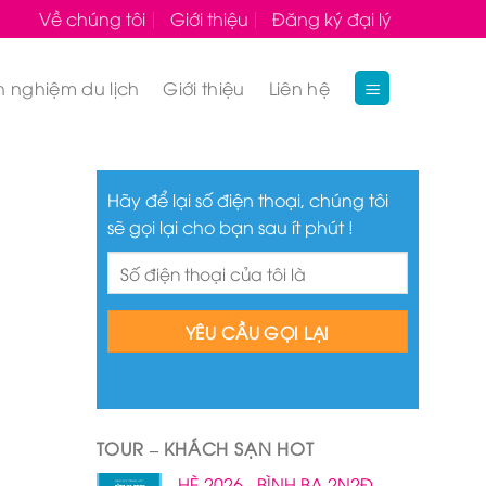
Về chúng tôi
Giới thiệu
Đăng ký đại lý
h nghiệm du lịch
Giới thiệu
Liên hệ
Hãy để lại số điện thoại, chúng tôi
sẽ gọi lại cho bạn sau ít phút !
TOUR – KHÁCH SẠN HOT
HÈ 2026 - BÌNH BA 2N2Đ