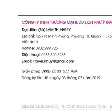
CÔNG TY TNHH THƯƠNG MẠI & DU LỊCH NHƯ Ý TRA
Đại diện: (Bà) LÂM THỊ NHƯ Ý
Địa chỉ:
427/13 Minh Phụng, Phường 10, Quận 11, Tp
Việt Nam
Hotline:
0902 999 725
Điện thoại:
0283 620 6268
Email: Travel.nhuy@gmail.com
Giấy phép ĐKKD số: 0315771969
Đăng ký lần đầu ngày 03 tháng 07 năm 2019
ĐIỀU KIỆN ĐIỀU KHOẢN
PHƯƠNG THỨC THANH TOÁN
B