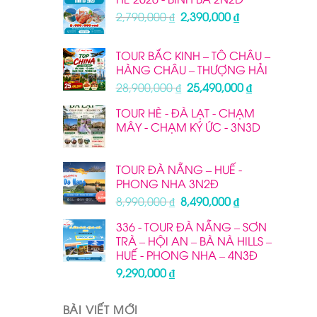
Giá
Giá
2,790,000
₫
2,390,000
₫
gốc
hiện
là:
tại
TOUR BẮC KINH – TÔ CHÂU –
2,790,000 ₫.
là:
HÀNG CHÂU – THƯỢNG HẢI
2,390,000 ₫.
Giá
Giá
28,900,000
₫
25,490,000
₫
gốc
hiện
TOUR HÈ - ĐÀ LẠT - CHẠM
là:
tại
MÂY - CHẠM KÝ ỨC - 3N3D
28,900,000 ₫.
là:
25,490,000 ₫
TOUR ĐÀ NẴNG – HUẾ -
PHONG NHA 3N2Đ
Giá
Giá
8,990,000
₫
8,490,000
₫
gốc
hiện
336 - TOUR ĐÀ NẴNG – SƠN
là:
tại
TRÀ – HỘI AN – BÀ NÀ HILLS –
8,990,000 ₫.
là:
HUẾ - PHONG NHA – 4N3Đ
8,490,000 ₫.
9,290,000
₫
BÀI VIẾT MỚI