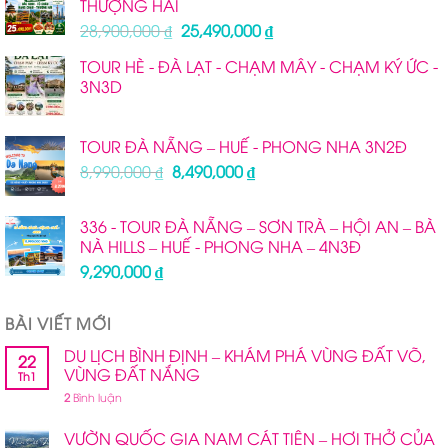
THƯỢNG HẢI
2,390,000 ₫.
Giá
Giá
28,900,000
₫
25,490,000
₫
gốc
hiện
TOUR HÈ - ĐÀ LẠT - CHẠM MÂY - CHẠM KÝ ỨC -
là:
tại
3N3D
28,900,000 ₫.
là:
25,490,000 ₫.
TOUR ĐÀ NẴNG – HUẾ - PHONG NHA 3N2Đ
Giá
Giá
8,990,000
₫
8,490,000
₫
gốc
hiện
là:
tại
336 - TOUR ĐÀ NẴNG – SƠN TRÀ – HỘI AN – BÀ
8,990,000 ₫.
là:
NÀ HILLS – HUẾ - PHONG NHA – 4N3Đ
8,490,000 ₫.
9,290,000
₫
BÀI VIẾT MỚI
DU LỊCH BÌNH ĐỊNH – KHÁM PHÁ VÙNG ĐẤT VÕ,
22
VÙNG ĐẤT NẮNG
Th1
2
Bình luận
VƯỜN QUỐC GIA NAM CÁT TIÊN – HƠI THỞ CỦA