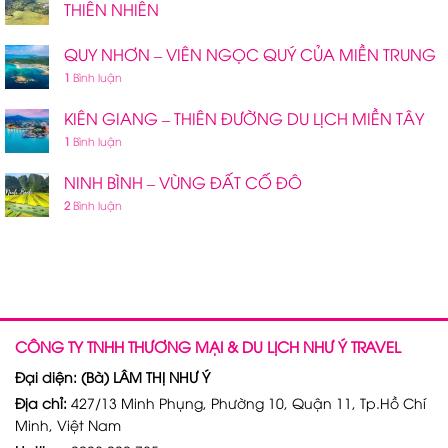
THIÊN NHIÊN
QUY NHƠN – VIÊN NGỌC QUÝ CỦA MIỀN TRUNG
1
Bình luận
KIÊN GIANG – THIÊN ĐƯỜNG DU LỊCH MIỀN TÂY
1
Bình luận
NINH BÌNH – VÙNG ĐẤT CỐ ĐÔ
2
Bình luận
CÔNG TY TNHH THƯƠNG MẠI & DU LỊCH NHƯ Ý TRAVEL
Đại diện: (Bà) LÂM THỊ NHƯ Ý
Địa chỉ:
427/13 Minh Phụng, Phường 10, Quận 11, Tp.Hồ Chí
Minh, Việt Nam