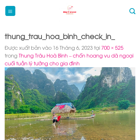
Bỏ
qua
nội
dung
thung_trau_hoa_binh_check_in_
Được xuất bản vào
16 Tháng 6, 2023
tại
700 × 525
trong
Thung Trâu Hoà Bình – chốn hoang vu dã ngoại
cuối tuần lý tưởng cho gia đình