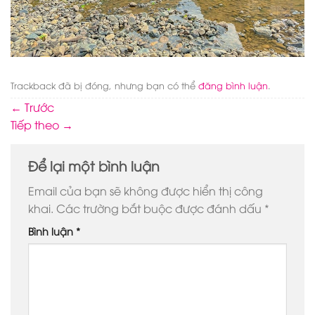
Trackback đã bị đóng, nhưng bạn có thể
đăng bình luận
.
←
Trước
Tiếp theo
→
Để lại một bình luận
Email của bạn sẽ không được hiển thị công
khai.
Các trường bắt buộc được đánh dấu
*
Bình luận
*