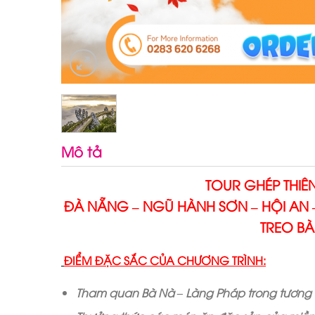
Mô tả
TOUR GHÉP THI
ĐÀ NẴNG – NGŨ HÀNH SƠN – HỘI AN 
TREO BÀ
ĐIỂM ĐẶC SẮC CỦA CHƯƠNG TRÌNH:
Tham quan Bà Nà – Làng Pháp trong tương lai