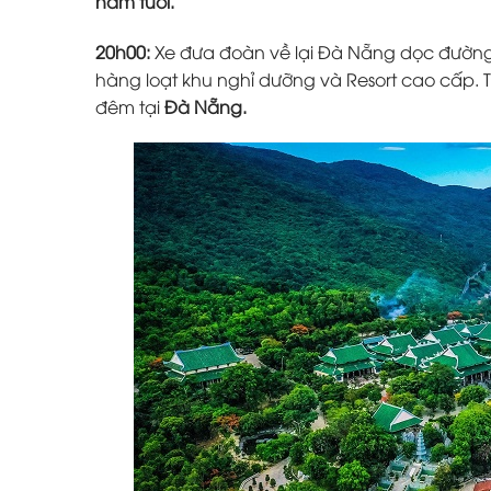
năm
tuổi.
20h00:
Xe đưa đoàn về lại Đà Nẵng dọc đường
hàng loạt khu nghỉ dưỡng và Resort cao cấp.
đêm tại
Đà Nẵng.