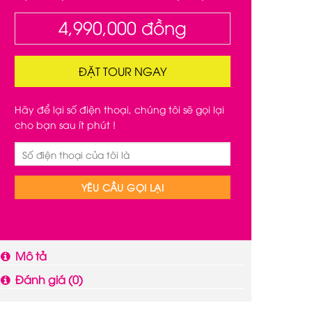
4,990,000
đồng
ĐẶT TOUR NGAY
Hãy để lại số điện thoại, chúng tôi sẽ gọi lại
cho bạn sau ít phút !
Mô tả
Đánh giá (0)