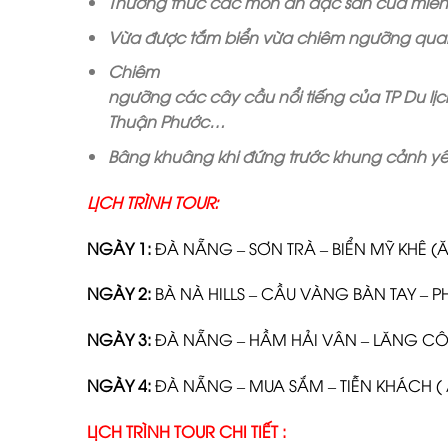
Thưởng thức các món ăn đặc sản của miền
Vừa được tắm biển vừa
chiêm
ngưỡng quan
Chiêm
ngưỡng
các
cây
cầu
nổi
tiếng
của
TP
Du
lị
Thuận
Phước…
Bâng khuâng khi đứng trước khung cảnh yên
LỊCH TRÌNH
TOUR:
NGÀY 1:
ĐÀ NẴNG – SƠN TRÀ – BIỂN MỸ KHÊ (Ăn 
NGÀY 2:
BÀ NÀ HILLS – CẦU VÀNG BÀN TAY – PH
NGÀY 3:
ĐÀ NẴNG – HẦM HẢI VÂN – LĂNG CÔ – 
NGÀY 4:
ĐÀ NẴNG – MUA SẮM – TIỄN KHÁCH ( Ă
LỊCH TRÌNH TOUR CHI TIẾT :