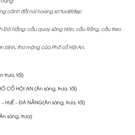
Trung
g cảnh đồi núi hoang sơ tuyệt
đẹp
ch
Đà
Nẵng:
cầu
quay
sông
Hàn,
cầu
Rồng,
cầu
treo
 bình, thơ mộng của Phố cổ Hội An.
trưa, tối)
Ố CỔ HỘI AN (Ăn sáng, trưa, tối)
HUẾ – ĐÀ NẴNG(Ăn sáng, trưa, tối)
n sáng, trưa)