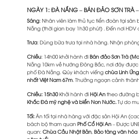
NGÀY 1: ĐÀ NẮNG – BÁN ĐẢO SƠN TRÀ –
Sáng
: Nhân viên làm thủ tục tiển đoàn tại s
Nẵng (thời gian bay 1h30 phút) . Đến nơi HDV
Trưa
: Dùng bữa trưa tại nhà hàng. Nhận phòn
Chiều
: 14h00 khởi hành đi
Bán đảo Sơn Trà (M
Nẵng 10km về hướng Đông Bắc, nơi đây được 
phố Đà Nẵng. Qúy khách viếng
chùa Linh Ứng
nhất Việt Nam 67m
. Thưởng ngoạn cảnh thàn
Chiều: 15h30
Khởi hành đi
Hội An
theo đường b
Khắc Đá mỹ nghệ và biển Non Nước
.
Tự do m
Tối:
Ăn tối tại nhà hàng với đặc sản Hội An (ca
bách bộ tham quan
Phố Cổ Hội An
– Được UNE
quan:
Chùa Cầu Nhật
Bản
,
Bảo tàng văn hóa