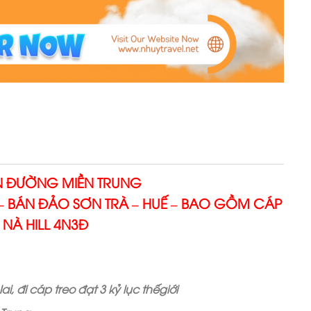
ÊN ĐƯỜNG MIỀN TRUNG
– BÁN ĐẢO SƠN TRÀ – HUẾ – BAO GỒM CÁP
 NÀ HILL 4N3Đ
, đi cáp treo đạt 3 kỷ lục thế
giới