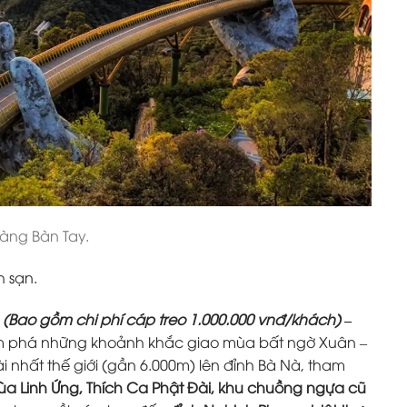
àng Bàn Tay.
 sạn.
s
(Bao gồm chi phí cáp treo 1.000.000 vnđ/khách)
–
ám phá những khoảnh khắc giao mùa bất ngờ Xuân –
i nhất thế giới (gần 6.000m) lên đỉnh Bà Nà, tham
ùa Linh Ứng, Thích Ca Phật Đài, khu chuồng ngựa cũ