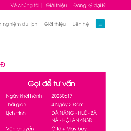
Về chúng tôi
Giới thiệu
Đăng ký đại lý
h nghiệm du lịch
Giới thiệu
Liên hệ
3Đ
Gọi để tư vấn
Ngày khởi hành
20230617
Thời gian
4 Ngày 3 Đêm
Lịch trình
ĐÀ NẴNG - HUẾ - BÀ
NÀ - HỘI AN 4N3Đ
Vận chuyển
Ô tô + Máy bay