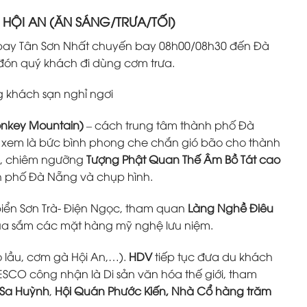
 HỘI AN (ĂN SÁNG/TRƯA/TỐI)
ân bay Tân Sơn Nhất chuyến bay 08h00/08h30 đến Đà
 đón quý khách đi dùng cơm trưa.
g khách sạn nghỉ ngơi
onkey Mountain)
– cách trung tâm thành phố Đà
xem là bức bình phong che chắn gió bão cho thành
, chiêm ngưỡng
Tượng Phật Quan Thế Âm Bồ Tát cao
h phố Đà Nẵng và chụp hình.
iển Sơn Trà- Điện Ngọc, tham quan
Làng Nghề Điêu
ua sắm các mặt hàng mỹ nghệ lưu niệm.
o lầu, cơm gà Hội An,…).
HDV
tiếp tục đưa du khách
SCO công nhận là Di sản văn hóa thế giới, tham
 Sa Huỳnh
,
Hội Quán Phước Kiến, Nhà Cổ hàng trăm