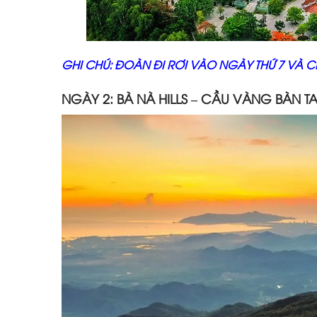
GHI CHÚ: ĐOÀN ĐI RƠI VÀO NGÀY THỨ 7 VÀ 
NGÀY 2: BÀ NÀ HILLS – CẦU VÀNG BÀN T