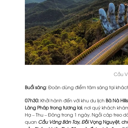
Cầu V
Buổi sáng
: Đoàn dùng điểm tâm sáng tại khách
07h30:
Khởi hành đến với khu du lịch
Bà Nà Hill
Làng Pháp trong tương lai
, nơi quý khách kh
Hạ – Thu – Đông trong 1 ngày. Ngồi cáp treo dà
quan
Cầu Vàng
Bàn
Tay, Đ
ồi Vọng Nguyệt, ch