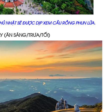
CHỦ NHẬT SẼ ĐƯỢC DỊP XEM CẦU RỒNG PHUN LỬA
.
AY (ĂN SÁNG/TRƯA/TỐI)