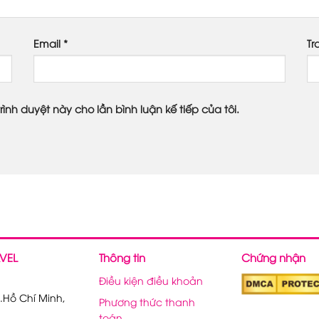
Email
*
Tr
rình duyệt này cho lần bình luận kế tiếp của tôi.
VEL
Thông tin
Chứng nhận
Điều kiện điều khoản
.Hồ Chí Minh,
Phương thức thanh
toán