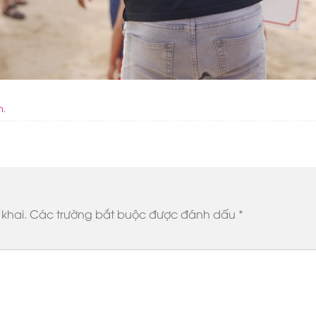
n
.
khai.
Các trường bắt buộc được đánh dấu
*