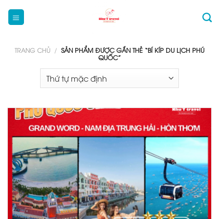
Bỏ
qua
nội
dung
TRANG CHỦ
/
SẢN PHẨM ĐƯỢC GẮN THẺ “BÍ KÍP DU LỊCH PHÚ
QUỐC”