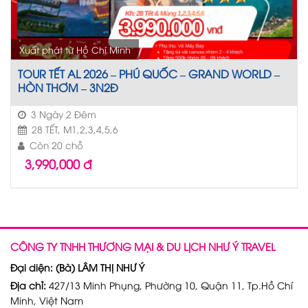
Xuất phát từ Hồ Chí Minh
TOUR TẾT AL 2026 – PHÚ QUỐC – GRAND WORLD –
HÒN THƠM – 3N2Đ
3 Ngày 2 Đêm
28 TẾT, M1,2,3,4,5,6
Còn 20 chỗ
3,990,000
đ
CÔNG TY TNHH THƯƠNG MẠI & DU LỊCH NHƯ Ý TRAVEL
Đại diện: (Bà) LÂM THỊ NHƯ Ý
Địa chỉ:
427/13 Minh Phụng, Phường 10, Quận 11, Tp.Hồ Chí
Minh, Việt Nam