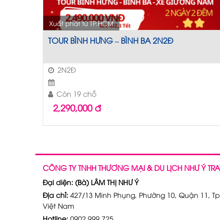
Xuất phát từ TP.HCM
TOUR BÌNH HƯNG – BÌNH BA 2N2Đ
2N2Đ
Còn 19 chỗ
2,290,000
đ
CÔNG TY TNHH THƯƠNG MẠI & DU LỊCH NHƯ Ý TRA
Đại diện: (Bà) LÂM THỊ NHƯ Ý
Địa chỉ:
427/13 Minh Phụng, Phường 10, Quận 11, Tp
Việt Nam
Hotline:
0902 999 725