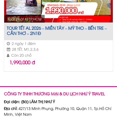
Xuất phát từ TP.HCM
TOUR TẾT AL 2026 – MIỀN TÂY – MỸ THO – BẾN TRE –
CẦN THƠ – 2N1Đ
2 ngày 1 đêm
28 TẾT, M1,2,3,6
Còn 20 chỗ
1,990,000
đ
CÔNG TY TNHH THƯƠNG MẠI & DU LỊCH NHƯ Ý TRAVEL
Đại diện: (Bà) LÂM THỊ NHƯ Ý
Địa chỉ:
427/13 Minh Phụng, Phường 10, Quận 11, Tp.Hồ Chí
Minh, Việt Nam