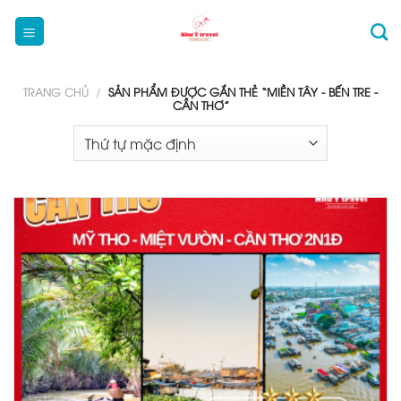
Bỏ
qua
nội
dung
TRANG CHỦ
/
SẢN PHẨM ĐƯỢC GẮN THẺ “MIỀN TÂY - BẾN TRE -
CẦN THƠ”