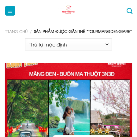
Bỏ
qua
nội
dung
TRANG CHỦ
/
SẢN PHẨM ĐƯỢC GẮN THẺ “TOURMANGDENGIARE”