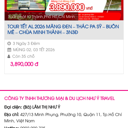
Xuất phát từ Thành Phố Hồ Chí Minh
TOUR TẾT AL 2026 MĂNG ĐEN – THÁC PA SỸ – BUÔN
MÊ – CHÙA MINH THÀNH – 3N3Đ
3 Ngày 3 Đêm
MÙNG 02, 03 TẾT 2026
Còn 35 chỗ
3,890,000
đ
CÔNG TY TNHH THƯƠNG MẠI & DU LỊCH NHƯ Ý TRAVEL
Đại diện: (Bà) LÂM THỊ NHƯ Ý
Địa chỉ:
427/13 Minh Phụng, Phường 10, Quận 11, Tp.Hồ Chí
Minh, Việt Nam
Hotline:
0902 999 725