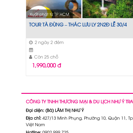
Xuất phát từ TP HCM
TOUR TÀ ĐÙNG – THÁC LƯU LY 2N2Đ LỄ 30/4
2 ngày 2 đêm
Còn 25 chỗ
1,990,000
đ
CÔNG TY TNHH THƯƠNG MẠI & DU LỊCH NHƯ Ý TRA
Đại diện: (Bà) LÂM THỊ NHƯ Ý
Địa chỉ:
427/13 Minh Phụng, Phường 10, Quận 11, Tp
Việt Nam
Hotline:
0902 999 725