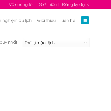
Về chúng tôi
Giới thiệu
Đăng ký đại lý
h nghiệm du lịch
Giới thiệu
Liên hệ
 duy nhất