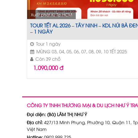
Xuất phát từ Tp.HCM
TOUR TẾT AL 2026 – TÂY NINH – KDL NÚI BÀ ĐE
– 1 NGÀY
Tour 1 ngày
MÙNG 03, 04, 05, 06, 07, 08, 09, 10 TẾT 2025
Còn 39 chỗ
1,090,000
đ
CÔNG TY TNHH THƯƠNG MẠI & DU LỊCH NHƯ Ý TRA
Đại diện: (Bà) LÂM THỊ NHƯ Ý
Địa chỉ:
427/13 Minh Phụng, Phường 10, Quận 11, Tp
Việt Nam
Hotline:
0902 999 725