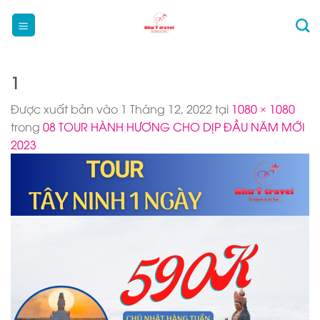
Bỏ
qua
nội
dung
1
Được xuất bản vào
1 Tháng 12, 2022
tại
1080 × 1080
trong
08 TOUR HÀNH HƯƠNG CHO DỊP ĐẦU NĂM MỚI
2023