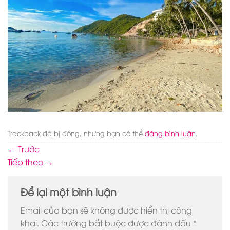
Trackback đã bị đóng, nhưng bạn có thể
đăng bình luận
.
←
Trước
Tiếp theo
→
Để lại một bình luận
Email của bạn sẽ không được hiển thị công
khai.
Các trường bắt buộc được đánh dấu
*