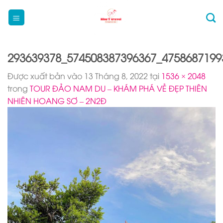
Bỏ
qua
nội
dung
293639378_574508387396367_4758687199
Được xuất bản vào
13 Tháng 8, 2022
tại
1536 × 2048
trong
TOUR ĐẢO NAM DU – KHÁM PHÁ VẺ ĐẸP THIÊN
NHIÊN HOANG SƠ – 2N2Đ