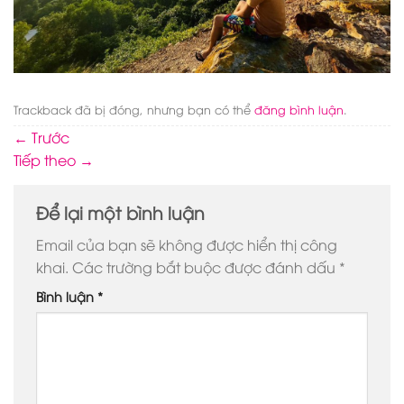
Trackback đã bị đóng, nhưng bạn có thể
đăng bình luận
.
←
Trước
Tiếp theo
→
Để lại một bình luận
Email của bạn sẽ không được hiển thị công
khai.
Các trường bắt buộc được đánh dấu
*
Bình luận
*