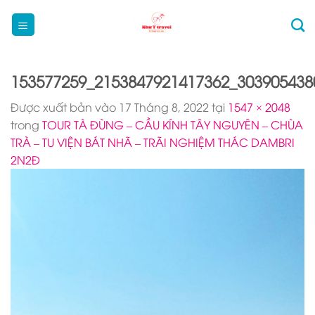
Bỏ
qua
nội
dung
153577259_2153847921417362_303905438
Được xuất bản vào
17 Tháng 8, 2022
tại
1547 × 2048
trong
TOUR TÀ ĐÙNG – CẦU KÍNH TÂY NGUYÊN – CHÙA
TRÀ – TU VIỆN BÁT NHÃ – TRÃI NGHIỆM THÁC DAMBRI
2N2Đ