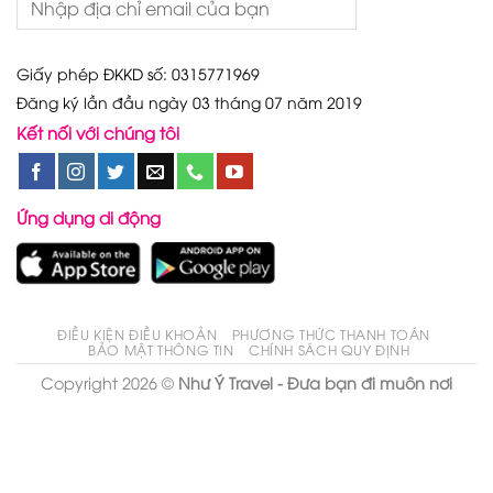
Giấy phép ĐKKD số: 0315771969
Đăng ký lần đầu ngày 03 tháng 07 năm 2019
Kết nối với chúng tôi
Ứng dụng di động
ĐIỀU KIỆN ĐIỀU KHOẢN
PHƯƠNG THỨC THANH TOÁN
BẢO MẬT THÔNG TIN
CHÍNH SÁCH QUY ĐỊNH
Copyright 2026 ©
Như Ý Travel - Đưa bạn đi muôn nơi