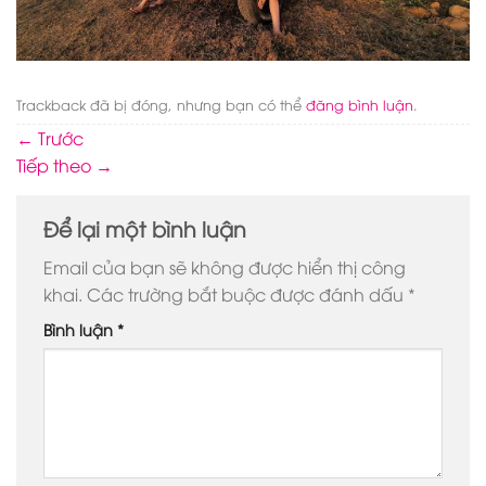
Trackback đã bị đóng, nhưng bạn có thể
đăng bình luận
.
←
Trước
Tiếp theo
→
Để lại một bình luận
Email của bạn sẽ không được hiển thị công
khai.
Các trường bắt buộc được đánh dấu
*
Bình luận
*