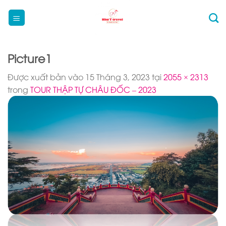
Bỏ
qua
nội
dung
Picture1
Được xuất bản vào
15 Tháng 3, 2023
tại
2055 × 2313
trong
TOUR THẬP TỰ CHÂU ĐỐC – 2023