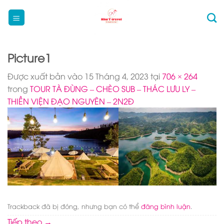
Bỏ
qua
nội
dung
Picture1
Được xuất bản vào
15 Tháng 4, 2023
tại
706 × 264
trong
TOUR TÀ ĐÙNG – CHÈO SUB – THÁC LƯU LY –
THIỀN VIỆN ĐẠO NGUYÊN – 2N2Đ
Trackback đã bị đóng, nhưng bạn có thể
đăng bình luận
.
Tiếp theo
→