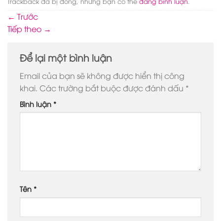
Trackback đã bị đóng, nhưng bạn có thể
đăng bình luận
.
←
Trước
Tiếp theo
→
Để lại một bình luận
Email của bạn sẽ không được hiển thị công
khai.
Các trường bắt buộc được đánh dấu
*
Bình luận
*
Tên
*