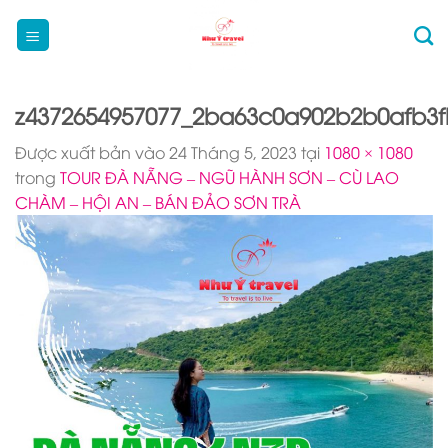
Bỏ
qua
nội
dung
z4372654957077_2ba63c0a902b2b0afb3
Được xuất bản vào
24 Tháng 5, 2023
tại
1080 × 1080
trong
TOUR ĐÀ NẴNG – NGŨ HÀNH SƠN – CÙ LAO
CHÀM – HỘI AN – BÁN ĐẢO SƠN TRÀ