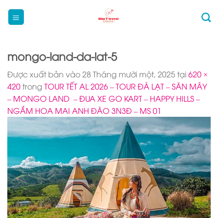
Bỏ
qua
nội
dung
mongo-land-da-lat-5
Được xuất bản vào
28 Tháng mười một, 2025
tại
620 ×
420
trong
TOUR TẾT AL 2026 – TOUR ĐÀ LẠT – SĂN MÂY
– MONGO LAND – ĐUA XE GO KART – HAPPY HILLS –
NGẮM HOA MAI ANH ĐÀO 3N3Đ – MS 01