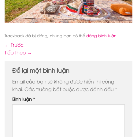
Trackback đã bị đóng, nhưng bạn có thể
đăng bình luận
.
←
Trước
Tiếp theo
→
Để lại một bình luận
Email của bạn sẽ không được hiển thị công
khai.
Các trường bắt buộc được đánh dấu
*
Bình luận
*