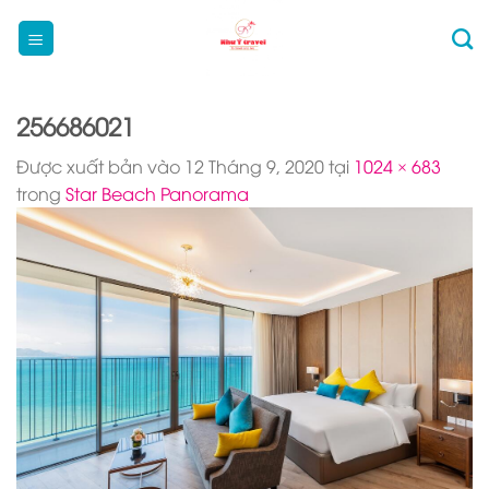
Bỏ
qua
nội
dung
256686021
Được xuất bản vào
12 Tháng 9, 2020
tại
1024 × 683
trong
Star Beach Panorama