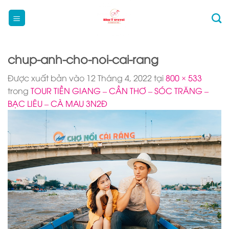
Bỏ
qua
nội
dung
chup-anh-cho-noi-cai-rang
Được xuất bản vào
12 Tháng 4, 2022
tại
800 × 533
trong
TOUR TIỀN GIANG – CẦN THƠ – SÓC TRĂNG –
BẠC LIÊU – CÀ MAU 3N2Đ