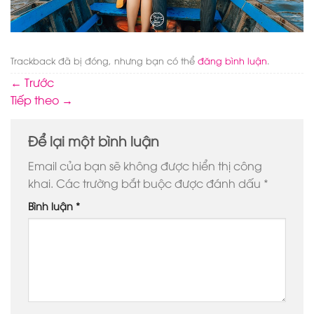
Trackback đã bị đóng, nhưng bạn có thể
đăng bình luận
.
←
Trước
Tiếp theo
→
Để lại một bình luận
Email của bạn sẽ không được hiển thị công
khai.
Các trường bắt buộc được đánh dấu
*
Bình luận
*