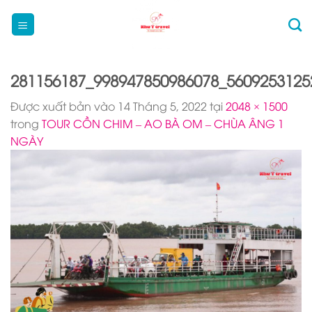
Bỏ
qua
nội
dung
281156187_998947850986078_5609253125
Được xuất bản vào
14 Tháng 5, 2022
tại
2048 × 1500
trong
TOUR CỒN CHIM – AO BÀ OM – CHÙA ÂNG 1
NGÀY