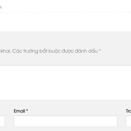
n
.
khai.
Các trường bắt buộc được đánh dấu
*
Email
*
Tr