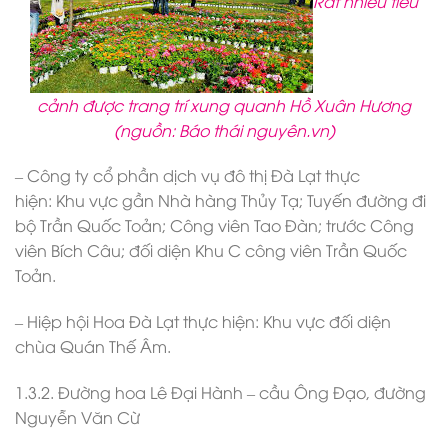
Rất nhiều tiểu
cảnh được trang trí xung quanh Hồ Xuân Hương
(nguồn: Báo thái nguyên.vn)
– Công ty cổ phần dịch vụ đô thị Đà Lạt thực
hiện: Khu vực gần Nhà hàng Thủy Tạ; Tuyến đường đi
bộ Trần Quốc Toản; Công viên Tao Đàn; trước Công
viên Bích Câu; đối diện Khu C công viên Trần Quốc
Toản.
– Hiệp hội Hoa Đà Lạt thực hiện: Khu vực đối diện
chùa Quán Thế Âm.
1.3.2. Đường hoa Lê Đại Hành – cầu Ông Đạo, đường
Nguyễn Văn Cừ