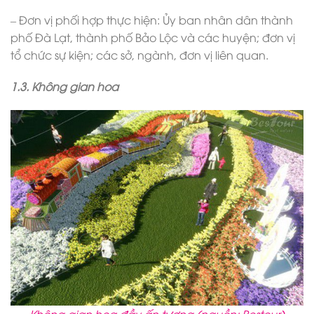
– Đơn vị phối hợp thực hiện: Ủy ban nhân dân thành
phố Đà Lạt, thành phố Bảo Lộc và các huyện; đơn vị
tổ chức sự kiện; các sở, ngành, đơn vị liên quan.
1.3. Không gian hoa
Không gian hoa đầy ấn tượng (nguồn: Bestour)