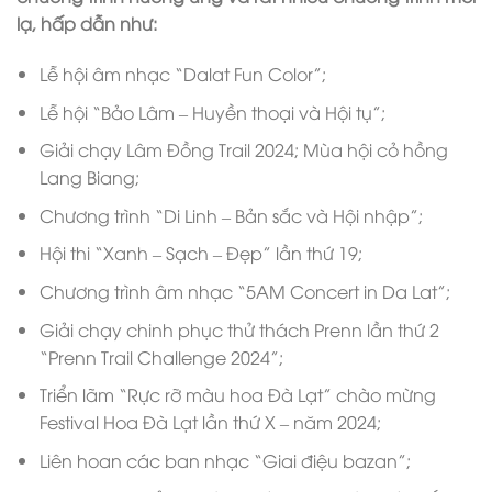
lạ, hấp dẫn như:
Lễ hội âm nhạc “Dalat Fun Color”;
Lễ hội “Bảo Lâm – Huyền thoại và Hội tụ”;
Giải chạy Lâm Đồng Trail 2024; Mùa hội cỏ hồng
Lang Biang;
Chương trình “Di Linh – Bản sắc và Hội nhập”;
Hội thi “Xanh – Sạch – Đẹp” lần thứ 19;
Chương trình âm nhạc “5AM Concert in Da Lat”;
Giải chạy chinh phục thử thách Prenn lần thứ 2
“Prenn Trail Challenge 2024”;
Triển lãm “Rực rỡ màu hoa Đà Lạt” chào mừng
Festival Hoa Đà Lạt lần thứ X – năm 2024;
Liên hoan các ban nhạc “Giai điệu bazan”;