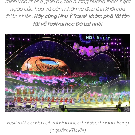
mình vào không gian ấy, tận hưởng hương thơm ngọt
ngào của hoa và cảm nhận vẻ đẹp tinh khôi của
thiên nhiên.
Hãy cùng
Như Ý Travel
khám phá tất tần
tật về Festival hoa Đà Lạt nhé!
Festival hoa Đà Lạt với Đại nhạc hội siêu hoành tráng
(nguồn:VTV.VN)