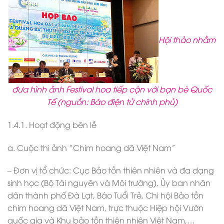
Hội thảo nhằm
đưa hình ảnh Festival hoa tiếp cận với bạn bè Quốc
Tế (nguồn: Báo điện tử chính phủ)
1.4.1. Hoạt động bên lề
a. Cuộc thi ảnh “Chim hoang dã Việt Nam”
– Đơn vị tổ chức: Cục Bảo tồn thiên nhiên và đa dạng
sinh học (Bộ Tài nguyên và Môi trường), Ủy ban nhân
dân thành phố Đà Lạt, Báo Tuổi Trẻ, Chi hội Bảo tồn
chim hoang dã Việt Nam, trực thuộc Hiệp hội Vườn
quốc gia và Khu bảo tồn thiên nhiên Việt Nam,…