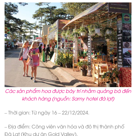
Các sản phẩm hoa được bày trí nhằm quảng bá đến
khách hàng (nguồn: Samy hotel đà lạt)
– Thời gian: Từ ngày 16 – 22/12/2024.
– Địa điểm: Công viên văn hóa và đô thị thành phố
Đà Lạt (Khu dự án Gold Valley).