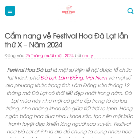
Bỏ
qua
nội
dung
Cẩm nang về Festival Hoa Đà Lạt lần
thứ X – Năm 2024
Đăng vào
26 Tháng mười một, 2024
bởi
nhu y
Festival Hoa Đà Lạt
là một sự kiện lễ hội được tổ chức
tại thành phố
Đà Lạt
,
Lâm Đồng
,
Việt Nam
và một số
địa phương khác trong tỉnh Lâm Đồng vào tháng 12 –
tháng mà Đà Lạt có thời tiết đẹp nhất trong năm. Đà
Lạt mùa này như một cô gái e ấp trong tà áo lụa
trắng, nhẹ nhàng khoe sắc giữa tiết trời se lạnh. Hàng
ngàn bông hoa đua nhau khoe sắc, tạo nên một bức
tranh tuyệt đẹp khiến lòng người xao xuyến. Festival
hoa Đà Lạt chính là dịp để chúng ta cùng nhau hòa