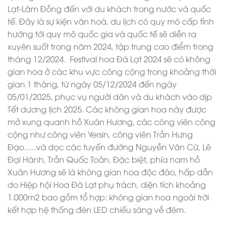
Lạt-Lâm Đồng đến với du khách trong nước và quốc
tế. Đây là sự kiện văn hoá, du lịch có quy mô cấp tỉnh
hướng tới quy mô quốc gia và quốc tế sẽ diễn ra
xuyên suốt trong năm 2024, tập trung cao điểm trong
tháng 12/2024. Festival hoa Đà Lạt 2024 sẽ có không
gian hoa ở các khu vực công cộng trong khoảng thời
gian 1 tháng, từ ngày 05/12/2024 đến ngày
05/01/2025, phục vụ người dân và du khách vào dịp
Tết dương lịch 2025. Các không gian hoa này được
mở xung quanh hồ Xuân Hương, các công viên công
cộng như công viên Yersin, công viên Trần Hưng
Đạo…..và dọc các tuyến đường Nguyễn Văn Cừ, Lê
Đại Hành, Trần Quốc Toản. Đặc biệt, phía nam hồ
Xuân Hương sẽ là không gian hoa độc đáo, hấp dẫn
do Hiệp hội Hoa Đà Lạt phụ trách, diện tích khoảng
1.000m2 bao gồm tổ hợp: không gian hoa ngoài trời
kết hợp hệ thống đèn LED chiếu sáng về đêm.