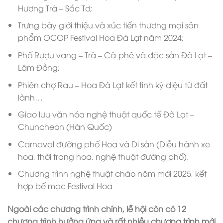
Hương Trà – Sắc Tơ;
Trưng bày giới thiệu và xúc tiến thương mại sản
phẩm OCOP Festival Hoa Đà Lạt năm 2024;
Phố Rượu vang – Trà – Cà-phê và đặc sản Đà Lạt –
Lâm Đồng;
Phiên chợ Rau – Hoa Đà Lạt kết tinh kỳ diệu từ đất
lành…
Giao lưu văn hóa nghệ thuật quốc tế Đà Lạt –
Chuncheon (Hàn Quốc)
Carnaval đường phố Hoa và Di sản (Diễu hành xe
hoa, thời trang hoa, nghệ thuật đường phố).
Chương trình nghệ thuật chào năm mới 2025, kết
hợp bế mạc Festival Hoa
Ngoài các chương trình chính, lễ hội còn có 12
chương trình hưởng ứng và rất nhiều chương trình mới