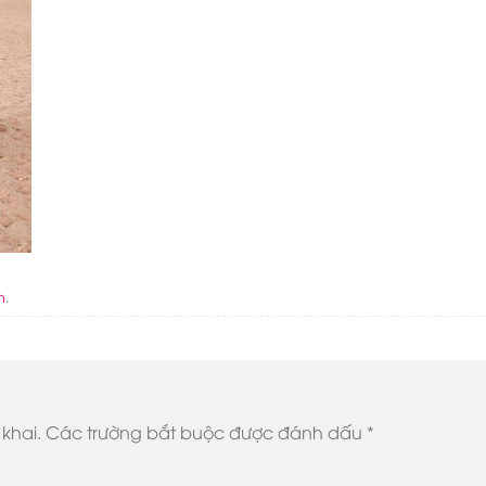
n
.
khai.
Các trường bắt buộc được đánh dấu
*