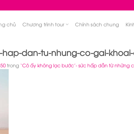
ng chủ
Chương trình tour
Chính sách chung
Kin
hap-dan-tu-nhung-co-gai-khoai-du
450
trong
‘Cô ấy không lạc bước’- sức hấp dẫn từ những cô