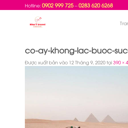
Bỏ
0902 999 725
0283 620 6268
Hotline:
--
qua
nội
Tra
dung
co-ay-khong-lac-buoc-suc-
Được xuất bản vào
12 Tháng 9, 2020
tại
390 × 