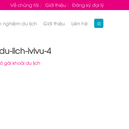
Về chúng tôi
Giới thiệu
Đăng ký đại lý
h nghiệm du lịch
Giới thiệu
Liên hệ
-lich-ivivu-4
 gái khoái du lịch