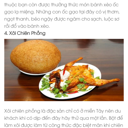
thuộc bạn còn được thưởng thức món bánh xèo ốc
gạo lạ miệng. Những con ốc gạo tại đây có vị thơm,
ngọt thanh, béo ngậy được ngâm cho sạch, luộc sơ
rồi đổ vào bánh xèo.
4. Xôi Chiên Phồng
Xôi chiên phồng là đặc sản chỉ có ở miền Tây nên du
khách khi có dịp đến đây hãy thử qua một lần. Bột để
làm xôi được làm từ công thức đặc biệt mân khi chiên