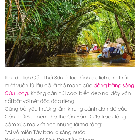
Khu du lịch Cồn Thới Sơn là loại hình du lịch sinh thái
miệt vườn từ lâu đã là thế mạnh của
đồng bằng sông
Cửu Long
. Không cần núi cao, biển đẹp nơi đây vẫn
nổi bật với nét độc đáo riêng.
Cũng bởi yêu thương lắm khung cảnh dân dã của
Cồn Thới Sơn nên nhà thơ Ôn Hân Di đã trào dâng
cảm xúc mà viết nên những lời thơ rằng:
“Ai về miền Tây bao la sông nước
Nhớ ghé bấn đò Bình Đức,Tiền Giang