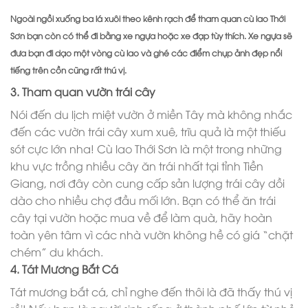
Ngoài ngồi xuống ba lá xuôi theo kênh rạch để tham quan cù lao Thới
Sơn bạn còn có thể đi bằng xe ngựa hoặc xe đạp tùy thích. Xe ngựa sẽ
đưa bạn đi dạo một vòng cù lao và ghé các điểm chụp ảnh đẹp nổi
tiếng trên cồn cũng rất thú vị.
3. Tham quan vườn trái cây
Nói đến du lịch miệt vườn ở miền Tây mà không nhắc
đến các vườn trái cây xum xuê, trĩu quả là một thiếu
sót cực lớn nha! Cù lao Thới Sơn là một trong những
khu vực trồng nhiều cây ăn trái nhất tại tỉnh Tiền
Giang, nơi đây còn cung cấp sản lượng trái cây dồi
dào cho nhiều chợ đầu mối lớn. Bạn có thể ăn trái
cây tại vườn hoặc mua về để làm quà, hãy hoàn
toàn yên tâm vì các nhà vườn không hề có giá “chặt
chém” du khách.
4. Tát Mương Bắt Cá
Tát mương bắt cá, chỉ nghe đến thôi là đã thấy thú vị