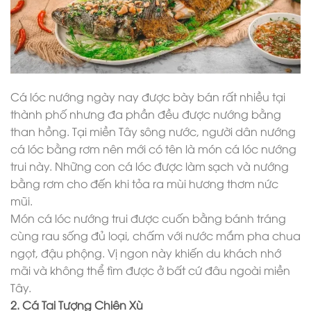
Cá lóc nướng ngày nay được bày bán rất nhiều tại
thành phố nhưng đa phần đều được nướng bằng
than hồng. Tại miền Tây sông nước, người dân nướng
cá lóc bằng rơm nên mới có tên là món cá lóc nướng
trui này. Những con cá lóc được làm sạch và nướng
bằng rơm cho đến khi tỏa ra mùi hương thơm nức
mũi.
Món cá lóc nướng trui được cuốn bằng bánh tráng
cùng rau sống đủ loại, chấm với nước mắm pha chua
ngọt, đậu phộng. Vị ngon này khiến du khách nhớ
mãi và không thể tìm được ở bất cứ đâu ngoài miền
Tây.
2. Cá Tai Tượng Chiên Xù