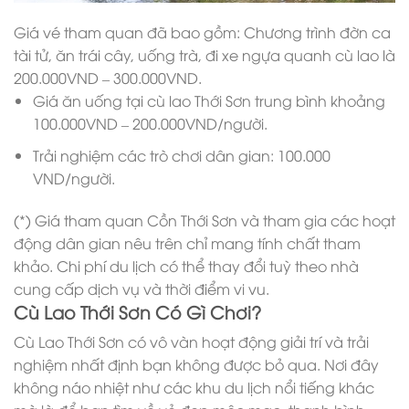
Giá vé tham quan đã bao gồm: Chương trình đờn ca
tài tử, ăn trái cây, uống trà, đi xe ngựa quanh cù lao là
200.000VND – 300.000VND.
Giá ăn uống tại cù lao Thới Sơn trung bình khoảng
100.000VND – 200.000VND/người.
Trải nghiệm các trò chơi dân gian: 100.000
VND/người.
(*) Giá tham quan Cồn Thới Sơn và tham gia các hoạt
động dân gian nêu trên chỉ mang tính chất tham
khảo. Chi phí du lịch có thể thay đổi tuỳ theo nhà
cung cấp dịch vụ và thời điểm vi vu.
Cù Lao Thới Sơn Có Gì Chơi?
Cù Lao Thới Sơn có vô vàn hoạt động giải trí và trải
nghiệm nhất định bạn không được bỏ qua. Nơi đây
không náo nhiệt như các khu du lịch nổi tiếng khác