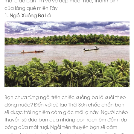
mà là để bạn tìm về vẻ đẹp mộc mạc, thanh bình
của làng quê miền Tây.
1. Ngồi Xuồng Ba Lá
Bạn chưa từng ngồi trên chiếc xuồng ba lá xuôi theo
dòng nước? Đến với cù lao Thới Sơn chắc chắn bạn
sẽ được trải nghiệm cảm giác mới lạ này. Người chèo
thuyền sẽ đưa bạn qua những con rạch êm đềm rợp
bóng dừa mát rượi. Ngồi trên thuyền bạn sẽ cảm