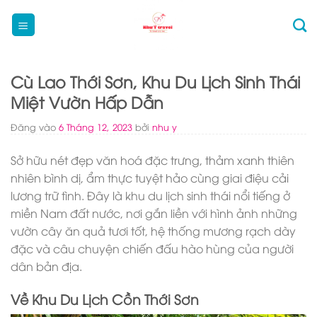
Bỏ
qua
nội
dung
Cù Lao Thới Sơn, Khu Du Lịch Sinh Thái
Miệt Vườn Hấp Dẫn
Đăng vào
6 Tháng 12, 2023
bởi
nhu y
Sở hữu nét đẹp văn hoá đặc trưng, thảm xanh thiên
nhiên bình dị, ẩm thực tuyệt hảo cùng giai điệu cải
lương trữ tình. Đây là khu du lịch sinh thái nổi tiếng ở
miền Nam đất nước, nơi gắn liền với hình ảnh những
vườn cây ăn quả tươi tốt, hệ thống mương rạch dày
đặc và câu chuyện chiến đấu hào hùng của người
dân bản địa.
Về Khu Du Lịch Cồn Thới Sơn