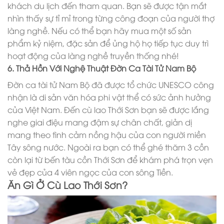
khách du lịch đến tham quan. Bạn sẽ được tận mắt
nhìn thấy sự tỉ mỉ trong từng công đoạn của người thợ
làng nghề. Nếu có thể bạn hãy mua một số sản
phẩm kỷ niệm, đặc sản để ủng hộ họ tiếp tục duy trì
hoạt động của làng nghề truyền thống nhé!
6. Thả Hồn Với Nghệ Thuật Đờn Ca Tài Tử Nam Bộ
Đờn ca tài tử Nam Bộ đã được tổ chức UNESCO công
nhận là di sản văn hóa phi vật thể có sức ảnh hưởng
của Việt Nam. Đến cù lao Thới Sơn bạn sẽ được lắng
nghe giai điệu mang đậm sự chân chất, giản dị
mang theo tình cảm nồng hậu của con người miền
Tây sông nước. Ngoài ra bạn có thể ghé thăm 3 cồn
còn lại từ bến tàu cồn Thới Sơn để khám phá trọn vẹn
vẻ đẹp của 4 viên ngọc của con sông Tiền.
Ăn Gì Ở Cù Lao Thới Sơn?