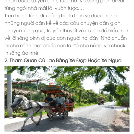
nhận được sự yên bình, tươi mát vô cùng giản dị với
từng ngôi nhà mái lá, vườn tược,…
Trên hành trình đi xuồng ba lá bạn sẽ được nghe
những người dân kể về các câu chuyện dân gian,
chuyện làng quê, truyền thuyết về cù lao để hiểu hơn
về lối sống bình dị của con người nơi đây. Nhớ chuẩn
bị cho mình một chiếc nón lá để che nắng và check
in sống ảo nhé!
2. Tham Quan Cù Lao Bằng Xe Đạp Hoặc Xe Ngựa