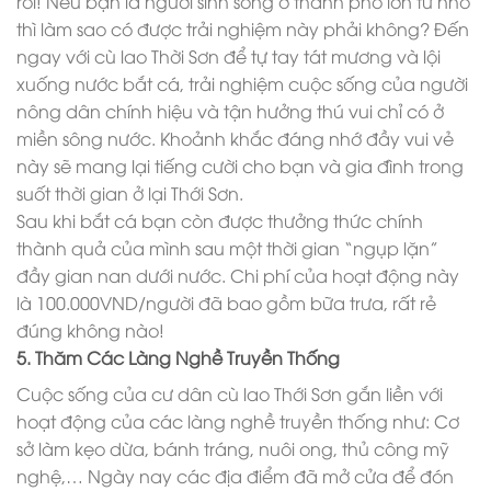
rồi! Nếu bạn là người sinh sống ở thành phố lớn từ nhỏ
thì làm sao có được trải nghiệm này phải không? Đến
ngay với cù lao Thời Sơn để tự tay tát mương và lội
xuống nước bắt cá, trải nghiệm cuộc sống của người
nông dân chính hiệu và tận hưởng thú vui chỉ có ở
miền sông nước. Khoảnh khắc đáng nhớ đầy vui vẻ
này sẽ mang lại tiếng cười cho bạn và gia đình trong
suốt thời gian ở lại Thới Sơn.
Sau khi bắt cá bạn còn được thưởng thức chính
thành quả của mình sau một thời gian “ngụp lặn”
đầy gian nan dưới nước. Chi phí của hoạt động này
là 100.000VND/người đã bao gồm bữa trưa, rất rẻ
đúng không nào!
5. Thăm Các Làng Nghề Truyền Thống
Cuộc sống của cư dân cù lao Thới Sơn gắn liền với
hoạt động của các làng nghề truyền thống như: Cơ
sở làm kẹo dừa, bánh tráng, nuôi ong, thủ công mỹ
nghệ,… Ngày nay các địa điểm đã mở cửa để đón