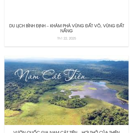
DU LỊCH BÌNH ĐỊNH – KHÁM PHÁ VÙNG ĐẤT VÕ, VÙNG ĐẤT
NẮNG
Th1 22, 2025
VƯỜN QUỐC GIA NAM CÁT TIÊN – HƠI THỞ CỦA THIÊN