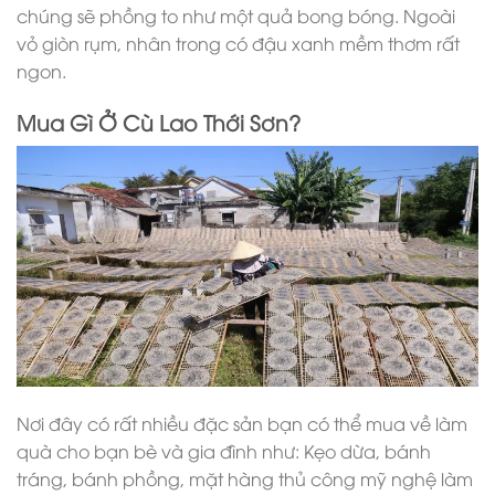
chúng sẽ phồng to như một quả bong bóng. Ngoài
vỏ giòn rụm, nhân trong có đậu xanh mềm thơm rất
ngon.
Mua Gì Ở Cù Lao Thới Sơn?
Nơi đây có rất nhiều đặc sản bạn có thể mua về làm
quà cho bạn bè và gia đình như: Kẹo dừa, bánh
tráng, bánh phồng, mặt hàng thủ công mỹ nghệ làm