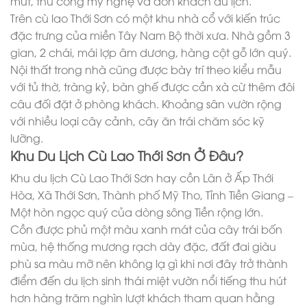
mứt, thủ công mỹ nghệ và đón khách du lịch.
Trên cù lao Thới Sơn có một khu nhà cổ với kiến trúc
đặc trưng của miền Tây Nam Bộ thời xưa. Nhà gồm 3
gian, 2 chái, mái lợp âm dương, hàng cột gỗ lớn quý.
Nội thất trong nhà cũng được bày trí theo kiểu mẫu
với tủ thờ, tràng kỷ, bàn ghế được cần xà cừ thêm đôi
câu đối đặt ở phòng khách. Khoảng sân vườn rộng
với nhiều loại cây cảnh, cây ăn trái chăm sóc kỹ
lưỡng.
Khu Du Lịch Cù Lao Thới Sơn Ở Đâu?
Khu du lịch Cù Lao Thới Sơn hay cồn Lân ở Ấp Thới
Hòa, Xã Thới Sơn, Thành phố Mỹ Tho, Tỉnh Tiền Giang –
Một hòn ngọc quý của dòng sông Tiền rộng lớn.
Cồn được phủ một màu xanh mát của cây trái bốn
mùa, hệ thống mương rạch dày đặc, đất đai giàu
phù sa màu mỡ nên không lạ gì khi nơi đây trở thành
điểm đến du lịch sinh thái miệt vườn nổi tiếng thu hút
hơn hàng trăm nghìn lượt khách tham quan hằng