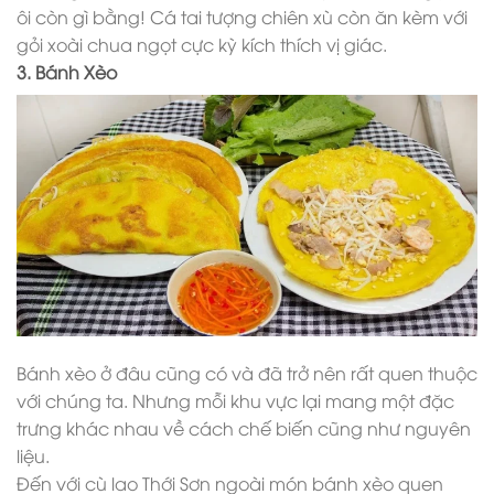
ôi còn gì bằng! Cá tai tượng chiên xù còn ăn kèm với
gỏi xoài chua ngọt cực kỳ kích thích vị giác.
3. Bánh Xèo
Bánh xèo ở đâu cũng có và đã trở nên rất quen thuộc
với chúng ta. Nhưng mỗi khu vực lại mang một đặc
trưng khác nhau về cách chế biến cũng như nguyên
liệu.
Đến với cù lao Thới Sơn ngoài món bánh xèo quen