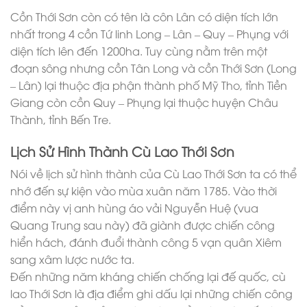
Cồn Thới Sơn còn có tên là côn Lân có diện tích lớn
nhất trong 4 cồn Tứ linh Long – Lân – Quy – Phụng với
diện tích lên đến 1200ha. Tuy cùng nằm trên một
đoạn sông nhưng cồn Tân Long và cồn Thới Sơn (Long
– Lân) lại thuộc địa phận thành phố Mỹ Tho, tỉnh Tiền
Giang còn cồn Quy – Phụng lại thuộc huyện Châu
Thành, tỉnh Bến Tre.
Lịch Sử Hình Thành Cù Lao Thới Sơn
Nói về lịch sử hình thành của Cù Lao Thới Sơn ta có thể
nhớ đến sự kiện vào mùa xuân năm 1785. Vào thời
điểm này vị anh hùng áo vải Nguyễn Huệ (vua
Quang Trung sau này) đã giành được chiến công
hiển hách, đánh đuổi thành công 5 vạn quân Xiêm
sang xâm lược nước ta.
Đến những năm kháng chiến chống lại đế quốc, cù
lao Thới Sơn là địa điểm ghi dấu lại những chiến công