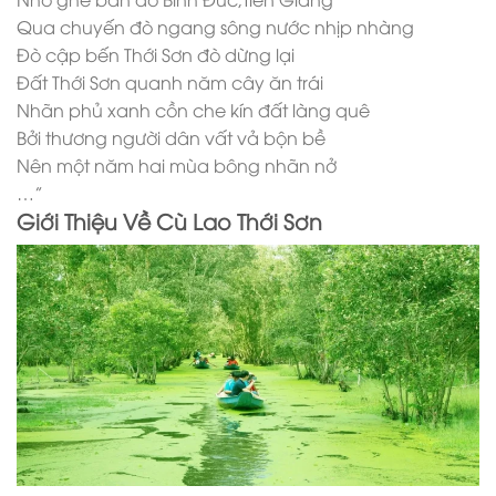
Qua chuyến đò ngang sông nước nhịp nhàng
Đò cập bến Thới Sơn đò dừng lại
Đất Thới Sơn quanh năm cây ăn trái
Nhãn phủ xanh cồn che kín đất làng quê
Bởi thương người dân vất vả bộn bề
Nên một năm hai mùa bông nhãn nở
…”
Giới Thiệu Về Cù Lao Thới Sơn