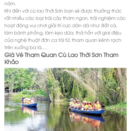
năm.
Khi đến với cù lao Thới Sơn bạn sẽ được thưởng thức
rất nhiều các loại trái cây thơm ngon, trải nghiệm các
hoạt động vui chơi giải trí cực dân dã như: Bắt cá,
làm bánh phồng, làm kẹo dừa, thả hồn với giai điệu
của nghệ thuật đờn ca tài tử, tham quan kênh rạch
trên xuống ba lá,…
Giá Vé Tham Quan Cù Lao Thới Sơn Tham
Khảo