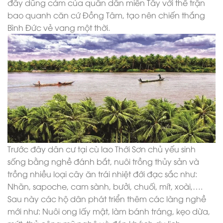
đầy dũng cảm của quân dân miền Tây với thế trận
bao quanh căn cứ Đồng Tâm, tạo nên chiến thắng
Bình Đức vẻ vang một thời.
Trước đây dân cư tại cù lao Thới Sơn chủ yếu sinh
sống bằng nghề đánh bắt, nuôi trồng thủy sản và
trồng nhiều loại cây ăn trái nhiệt đới đạc sắc như:
Nhãn, sapoche, cam sành, bưởi, chuối, mít, xoài,….
Sau này các hộ dân phát triển thêm các làng nghề
mới như: Nuôi ong lấy mật, làm bánh tráng, kẹo dừa,