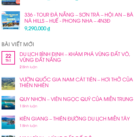
gốc
hiện
là:
tại
336 - TOUR ĐÀ NẴNG – SƠN TRÀ – HỘI AN – BÀ
8,990,000 ₫.
là:
NÀ HILLS – HUẾ - PHONG NHA – 4N3Đ
8,490,000 ₫.
9,290,000
₫
BÀI VIẾT MỚI
DU LỊCH BÌNH ĐỊNH – KHÁM PHÁ VÙNG ĐẤT VÕ,
22
VÙNG ĐẤT NẮNG
Th1
2
Bình luận
VƯỜN QUỐC GIA NAM CÁT TIÊN – HƠI THỞ CỦA
THIÊN NHIÊN
QUY NHƠN – VIÊN NGỌC QUÝ CỦA MIỀN TRUNG
1
Bình luận
KIÊN GIANG – THIÊN ĐƯỜNG DU LỊCH MIỀN TÂY
1
Bình luận